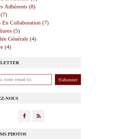
 Adhérents (8)
 (7)
s En Collaboration (7)
iures (5)
ée Générale (4)
e (4)
LETTER
EZ-NOUS
MS PHOTOS