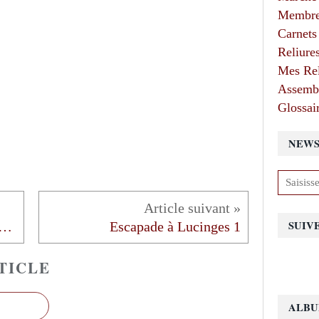
Membres
Carnets
Reliure
Mes Rel
Assembl
Glossair
NEWS
SUIV
aux et le livre : une belle alchimie
Escapade à Lucinges 1
TICLE
ALBU