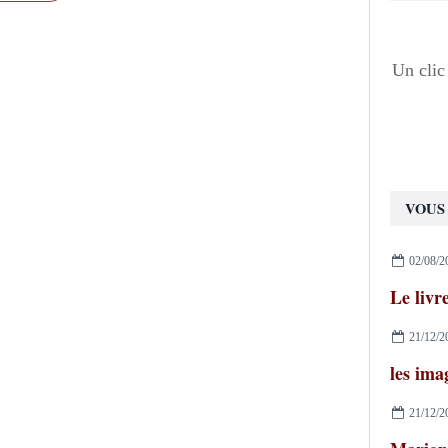
Un clic 
VOUS 
02/08/2
Le livr
21/12/2
les im
21/12/2