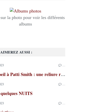
sur la photo pour voir les différents
albums
AIMEREZ AUSSI :
023
…
Clin d'oeil à Patti Smith : une reliure rock'n'roll
023
…
 quelques NUITS
023
…