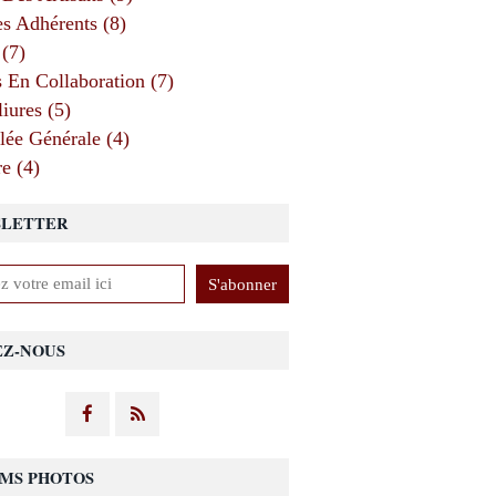
 Adhérents (8)
 (7)
s En Collaboration (7)
iures (5)
ée Générale (4)
e (4)
LETTER
EZ-NOUS
MS PHOTOS