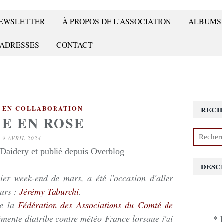
 NEWSLETTER
À PROPOS DE L'ASSOCIATION
ALBUMS
 ADRESSES
CONTACT
 EN COLLABORATION
RECH
IE EN ROSE
9 AVRIL 2024
Daidery et publié depuis Overblog
DESC
ier week-end de mars, a été l'occasion d'aller
eurs :
Jérémy Taburchi
.
de la
Fédération des Associations du Comté de
émente diatribe contre météo France lorsque j'ai
* 