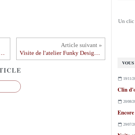
Un clic 
réflexions sur la reliure de création
Visite de l'atelier Funky Design à Villefranche-Sur- Mer
VOUS 
TICLE
19/11/2
20/08/2
Encore
29/07/2