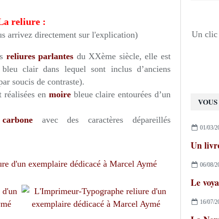
La reliure :
Un clic 
s arrivez directement sur l'explication)
es
reliures parlantes
du XXème siècle, elle est
bleu clair dans lequel sont inclus d’anciens
par soucis de contraste).
t réalisées en
moire
bleue claire entourées d’un
VOUS 
u
carbone
avec des caractères dépareillés
01/03/2
06/08/2
Le voya
16/07/2