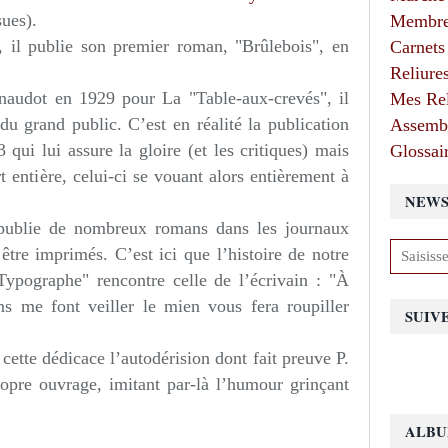
sues).
Membres
 il publie son premier roman, "Brûlebois", en
Carnets
Reliure
enaudot en 1929 pour La "Table-aux-crevés", il
Mes Rel
du grand public. C’est en réalité la publication
Assembl
qui lui assure la gloire (et les critiques) mais
Glossair
rt entière, celui-ci se vouant alors entièrement à
NEWS
t publie de nombreux romans dans les journaux
 être imprimés. C’est ici que l’histoire de notre
ypographe" rencontre celle de l’écrivain : "À
s me font veiller le mien vous fera roupiller
SUIV
cette dédicace l’autodérision dont fait preuve P.
ropre ouvrage, imitant par-là l’humour grinçant
ALBU