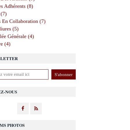
 Adhérents (8)
 (7)
s En Collaboration (7)
iures (5)
ée Générale (4)
e (4)
LETTER
EZ-NOUS
MS PHOTOS