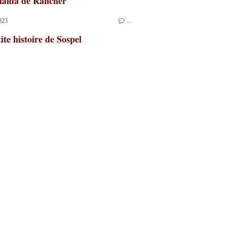
aida de Rancher
023
…
ite histoire de Sospel