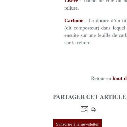
Liseré
: bande de cuir ou de 
reliure.
Carbone
: La dorure d’un tit
(dit composteur) dans lequel 
ensuite sur une feuille de car
sur la reliure.
Retour en
haut d
PARTAGER CET ARTICLE
S'inscrire à la newsletter