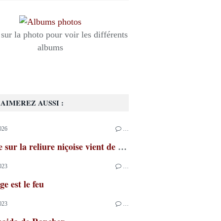
sur la photo pour voir les différents
albums
AIMEREZ AUSSI :
026
…
Un livre sur la reliure niçoise vient de paraître
023
…
ge est le feu
023
…