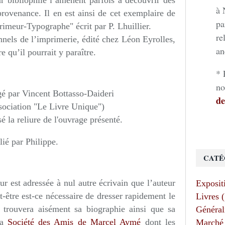
ur bibliophile l’amènent parfois à découvrir des
à 
provenance. Il en est ainsi de cet exemplaire de
pa
imeur-Typographe" écrit par P. Lhuillier.
re
nnels de l’imprimerie, édité chez Léon Eyrolles,
an
re qu’il pourrait y paraître.
* 
no
igé par Vincent Bottasso-Daideri
de
sociation "Le Livre Unique")
é la reliure de l'ouvrage présenté.
lié par Philippe.
CATÉ
ur est adressée à nul autre écrivain que l’auteur
Exposit
-être est-ce nécessaire de dresser rapidement le
Livres 
 trouvera aisément sa biographie ainsi que sa
Général
la
Société des Amis de Marcel Aymé
dont les
Marché 