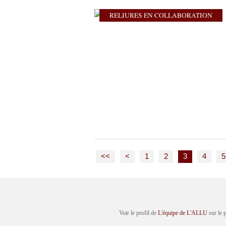
RELIURES EN COLLABORATION
<<
<
1
2
3
4
5
Voir le profil de
L'équipe de L'ALLU
sur le 