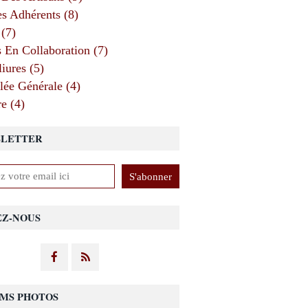
 Adhérents (8)
 (7)
s En Collaboration (7)
iures (5)
ée Générale (4)
e (4)
LETTER
EZ-NOUS
MS PHOTOS