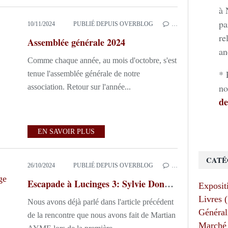
à 
pa
10/11/2024
PUBLIÉ DEPUIS OVERBLOG
…
re
Assemblée générale 2024
an
Comme chaque année, au mois d'octobre, s'est
* 
tenue l'assemblée générale de notre
no
association. Retour sur l'année...
de
EN SAVOIR PLUS
CATÉ
26/10/2024
PUBLIÉ DEPUIS OVERBLOG
…
Escapade à Lucinges 3: Sylvie Donaire ou la gravure à l'état sauvage
Exposit
Livres 
Nous avons déjà parlé dans l'article précédent
Général
de la rencontre que nous avons fait de Martian
Marché 