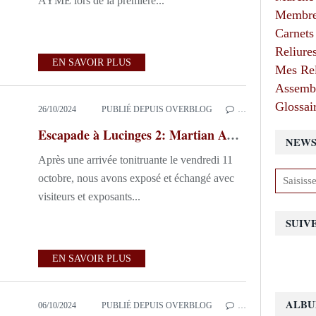
AYME lors de la première...
Membres
Carnets
Reliure
EN SAVOIR PLUS
Mes Rel
Assembl
Glossair
26/10/2024
PUBLIÉ DEPUIS OVERBLOG
…
Escapade à Lucinges 2: Martian AYME ou la linogravure réinventée
NEWS
Après une arrivée tonitruante le vendredi 11
octobre, nous avons exposé et échangé avec
visiteurs et exposants...
SUIV
EN SAVOIR PLUS
ALBU
06/10/2024
PUBLIÉ DEPUIS OVERBLOG
…