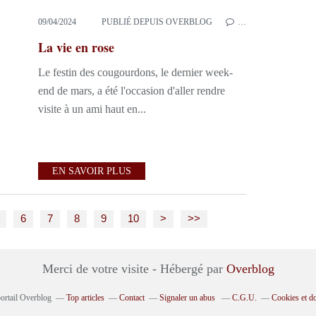
09/04/2024
PUBLIÉ DEPUIS OVERBLOG
…
La vie en rose
Le festin des cougourdons, le dernier week-
end de mars, a été l'occasion d'aller rendre
visite à un ami haut en...
EN SAVOIR PLUS
6
7
8
9
10
>
>>
Merci de votre visite - Hébergé par
Overblog
portail Overblog
Top articles
Contact
Signaler un abus
C.G.U.
Cookies et d