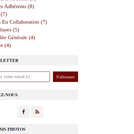
 Adhérents (8)
 (7)
s En Collaboration (7)
iures (5)
ée Générale (4)
e (4)
LETTER
EZ-NOUS
MS PHOTOS