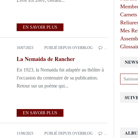
Livre En 2001, Gérard...
Membres
Carnets
Reliure
EN SAVOIR PLUS
Mes Rel
Assembl
Glossair
16/07/2023
PUBLIÉ DEPUIS OVERBLOG
…
La Nemaida de Rancher
NEWS
En 1923, la Nemaida fut adaptée au théâtre à
l'occasion du centenaire de sa publication.
Retour sur un poème qui...
SUIV
EN SAVOIR PLUS
ALBU
11/06/2023
PUBLIÉ DEPUIS OVERBLOG
…