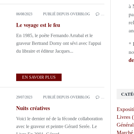
à 
pa
06/08/2023
PUBLIÉ DEPUIS OVERBLOG
…
re
Le voyage est le feu
an
En 1985, le poète Fernando Arrabal et le
* 
graveur Bertrand Dorny ont sévi avec l'appui
no
du libraire et éditeur Jacques...
de
EN SAVOIR PLUS
CATÉ
29/07/2023
PUBLIÉ DEPUIS OVERBLOG
…
Nuits créatives
Exposit
Livres 
Voici le dernier né de la féconde collaboration
Général
avec le graveur et peintre Gérard Serée. Le
Marché 