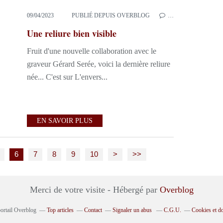
09/04/2023
PUBLIÉ DEPUIS OVERBLOG
…
Une reliure bien visible
Fruit d'une nouvelle collaboration avec le
graveur Gérard Serée, voici la dernière reliure
née... C'est sur L'envers...
EN SAVOIR PLUS
6
7
8
9
10
>
>>
Merci de votre visite - Hébergé par
Overblog
portail Overblog
Top articles
Contact
Signaler un abus
C.G.U.
Cookies et d